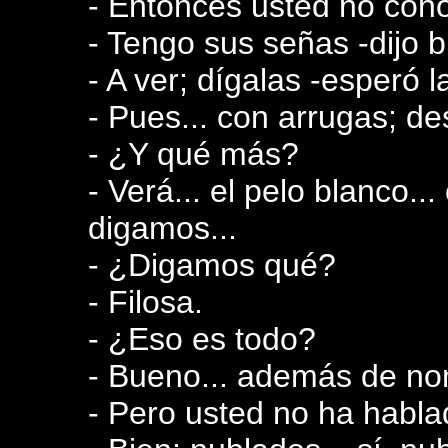
- Entonces usted no cono
- Tengo sus señas -dijo b
- A ver; dígalas -esperó l
- Pues... con arrugas; d
- ¿Y qué más?
- Verá... el pelo blanco...
digamos...
- ¿Digamos qué?
- Filosa.
- ¿Eso es todo?
- Bueno... además de nom
- Pero usted no ha habla