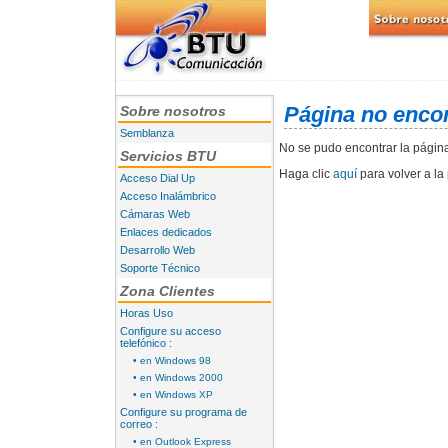
Página no enco
Sobre nosotros
Semblanza
No se pudo encontrar la págin
Servicios BTU
Haga clic
aquí
para volver a la 
Acceso Dial Up
Acceso Inalámbrico
Cámaras Web
Enlaces dedicados
Desarrollo Web
Soporte Técnico
Zona Clientes
Horas Uso
Configure su acceso
telefónico :
• en Windows 98
• en Windows 2000
• en Windows XP
Configure su programa de
correo :
• en Outlook Express